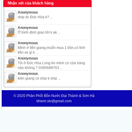
Nhận xét của khách hàng
Anonymous
ship dc Đức Hòa k? ...
Anonymous
Ở bình định giao tới k ạk ...
Anonymous
Mình ở tiền giang,muốn mua 1 bồn,có tính
tiền xe gì k ...
Anonymous
Tôi ở Đức Hòa Long An mình có cửa hàng
nào không ? 0385688763 ...
Anonymous
kiên giang có ship k ship ...
© 2020
Phân Phối Bồn Nước Đại Thành & Sơn Hà
khiem.stv@gmail.com