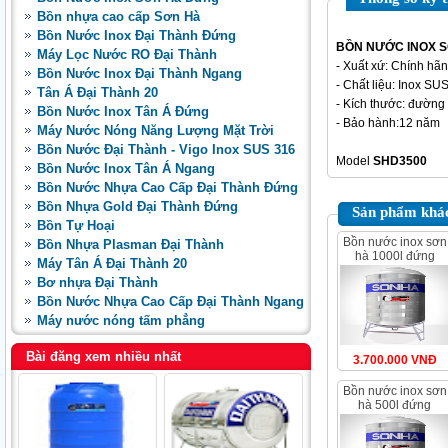
Bồn nhựa cao cấp Sơn Hà
Bồn Nước Inox Đại Thành Đứng
BỒN NƯỚC INOX S
Máy Lọc Nước RO Đại Thành
- Xuất xứ: Chính hãn
Bồn Nước Inox Đại Thành Ngang
- Chất liệu: Inox SU
Tân Á Đại Thành 20
- Kích thước: đườn
Bồn Nước Inox Tân Á Đứng
- Bảo hành:12 năm
Máy Nước Nóng Năng Lượng Mặt Trời
Bồn Nước Đại Thành - Vigo Inox SUS 316
Model
SHD3500
Bồn Nước Inox Tân Á Ngang
Bồn Nước Nhựa Cao Cấp Đại Thành Đứng
Bồn Nhựa Gold Đại Thành Đứng
Sản phẩm khác
Bồn Tự Hoại
bồn nước inox sơn
Bồn Nhựa Plasman Đại Thành
hà 1000l đứng
Máy Tân Á Đại Thành 20
Bơ nhựa Đại Thành
Bồn Nước Nhựa Cao Cấp Đại Thành Ngang
Máy nước nóng tấm phẳng
Bài đăng xem nhiều nhất
3.700.000 VNĐ
bồn nước inox sơn
hà 500l đứng