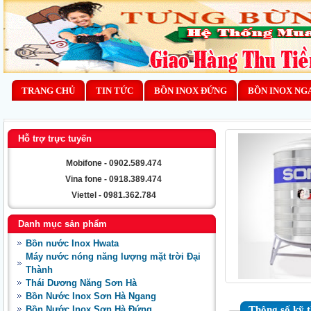
TRANG CHỦ
TIN TỨC
BỒN INOX ĐỨNG
BỒN INOX NG
Hỗ trợ trực tuyến
Mobifone - 0902.589.474
Vina fone - 0918.389.474
Viettel - 0981.362.784
Danh mục sản phẩm
Bồn nước Inox Hwata
Máy nước nóng năng lượng mặt trời Đại
Thành
Thái Dương Năng Sơn Hà
Bồn Nước Inox Sơn Hà Ngang
Bồn Nước Inox Sơn Hà Đứng
Thông số kỹ 