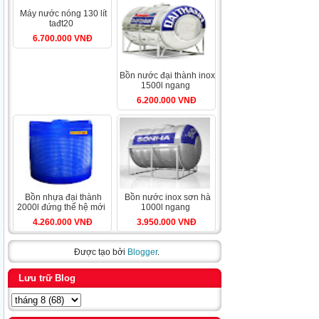
máy nước nóng 130 lít
tađt20
6.700.000 VNĐ
bồn nước đại thành inox
1500l ngang
6.200.000 VNĐ
bồn nhựa đại thành
bồn nước inox sơn hà
2000l đứng thế hệ mới
1000l ngang
4.260.000 VNĐ
3.950.000 VNĐ
Được tạo bởi
Blogger
.
Lưu trữ Blog