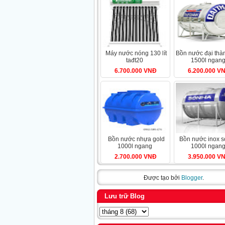
máy nước nóng 130 lít
bồn nước đại thành inox
tađt20
1500l ngan
6.700.000 VNĐ
6.200.000 V
bồn nước nhựa gold
bồn nước inox sơn hà
1000l ngang
1000l ngan
2.700.000 VNĐ
3.950.000 V
Được tạo bởi
Blogger
.
Lưu trữ Blog