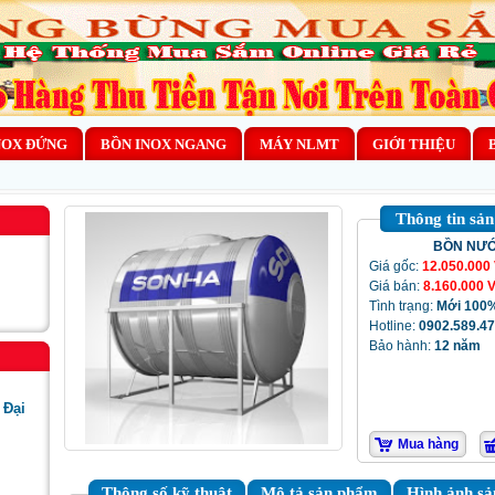
NOX ĐỨNG
BỒN INOX NGANG
MÁY NLMT
GIỚI THIỆU
Thông tin sả
BỒN NƯỚ
Giá gốc:
12.050.000
Giá bán:
8.160.000 
Tình trạng:
Mới 100
Hotline:
0902.589.4
Bảo hành:
12 năm
 Đại
Mua hàng
Thông số kỹ thuật
Mô tả sản phẩm
Hình ảnh s