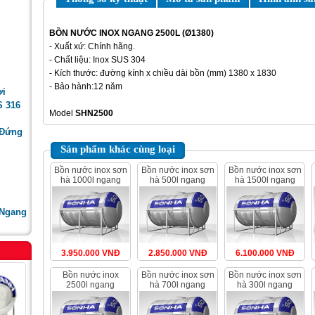
BỒN NƯỚC INOX NGANG 2500L (Ø1380)
- Xuất xứ: Chính hãng.
- Chất liệu: Inox SUS 304
- Kích thước: đường kính x chiều dài bồn (mm) 1380 x 1830
- Bảo hành:12 năm
ời
S 316
Model
SHN2500
 Đứng
Sản phẩm khác cùng loại
bồn nước inox sơn
bồn nước inox sơn
bồn nước inox sơn
hà 1000l ngang
hà 500l ngang
hà 1500l ngang
 Ngang
3.950.000 VNĐ
2.850.000 VNĐ
6.100.000 VNĐ
bồn nước inox
bồn nước inox sơn
bồn nước inox sơn
2500l ngang
hà 700l ngang
hà 300l ngang
(ø1140)