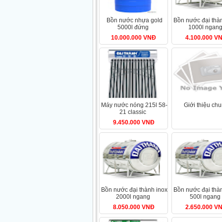
bồn nước nhựa gold
bồn nước đại thành inox
5000l đứng
1000l ngan
10.000.000 VNĐ
4.100.000 V
máy nước nóng 215l 58-
giới thiệu ch
21 classic
9.450.000 VNĐ
bồn nước đại thành inox
bồn nước đại thành inox
2000l ngang
500l ngang
8.050.000 VNĐ
2.650.000 V