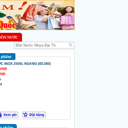
BỒN NƯỚC
n phẩm
C INOX 2500L NGANG (Ø1380)
VNĐ
VNĐ
%
74
Xem giỏ
Đặt hàng
ản phẩm