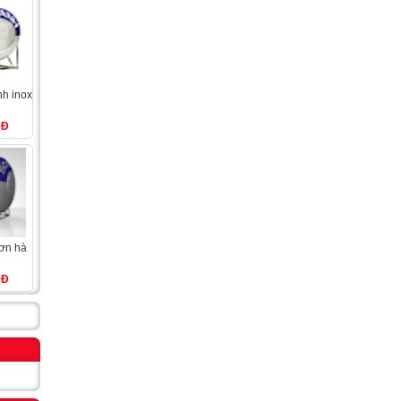
g
NĐ
g
NĐ