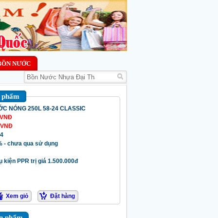
BỒN NƯỚC
n phẩm
C NÓNG 250L 58-24 CLASSIC
VNĐ
 VNĐ
74
 - chưa qua sử dụng
 kiện PPR trị giá 1.500.000đ
Xem giỏ
Đặt hàng
ản phẩm