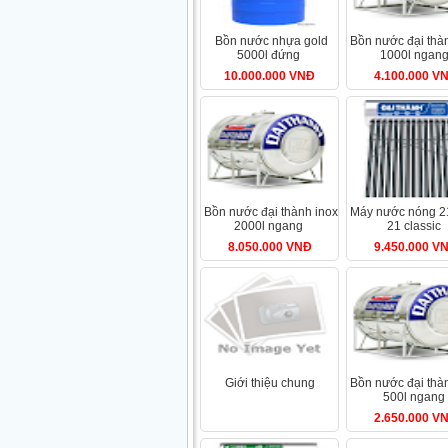
bồn nước nhựa gold
bồn nước đại thành inox
5000l đứng
1000l ngan
10.000.000 VNĐ
4.100.000 V
bồn nước đại thành inox
máy nước nóng 215l 58-
2000l ngang
21 classic
8.050.000 VNĐ
9.450.000 V
giới thiệu chung
bồn nước đại thành inox
500l ngang
2.650.000 V