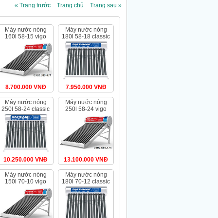
« Trang trước
Trang chủ
Trang sau »
máy nước nóng
máy nước nóng
160l 58-15 vigo
180l 58-18 classic
8.700.000 VNĐ
7.950.000 VNĐ
máy nước nóng
máy nước nóng
250l 58-24 classic
250l 58-24 vigo
10.250.000 VNĐ
13.100.000 VNĐ
máy nước nóng
máy nước nóng
150l 70-10 vigo
180l 70-12 classic