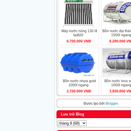
máy nước nóng 130 lít
bồn nước đại thành inox
tađt20
1500l ngan
6.700.000 VNĐ
6.200.000 V
bồn nước nhựa gold
bồn nước inox sơn hà
1000l ngang
1000l ngan
2.700.000 VNĐ
3.950.000 V
Được tạo bởi
Blogger
.
Lưu trữ Blog