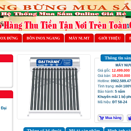
NOX ĐỨNG
BỒN INOX NGANG
MÁY NLMT
GIỚI THIỆU
Thông tin sả
MÁY NƯỚ
Giá gốc:
12.499
.000
Giá bán:
10.250.000
Hotline:
0902.589.4
Tình trạng:
mới 100%
Bảo hành:
5 năm
Khuyến mãi 1 bộ phụ
Mã hiệu:
ĐT
58-24
 Đại
Mua hàng
Thông số kỹ thuật
Mô tả sản phẩm
Hình ảnh s