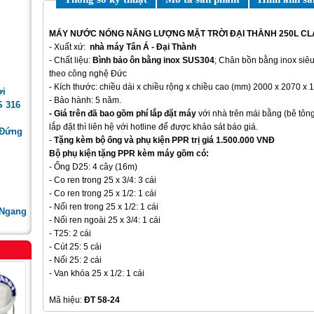
MÁY NƯỚC NÓNG NĂNG LƯỢNG MẶT TRỜI ĐẠI THÀNH 250L CL
- Xuất xứ:
nhà máy Tân Á - Đại Thành
- Chất liệu:
Bình bảo ôn bằng inox SUS304
; Chân bồn bằng inox siêu
theo công nghệ Đức
- Kích thước: chiều dài x chiều rộng x chiều cao (mm) 2000 x 2070 x 
ời
- Bảo hành: 5 năm.
S 316
- Giá trên đã bao gồm phí lắp đặt máy
với nhà trên mái bằng (bê tôn
lắp đặt thì liên hệ với hotline để được khảo sát báo giá.
 Đứng
-
Tặng kèm bộ ống và phụ kiện PPR trị giá 1.500.000 VNĐ
Bộ phụ kiện tặng PPR kèm máy gồm có:
- Ống D25: 4 cây (16m)
- Co ren trong 25 x 3/4: 3 cái
- Co ren trong 25 x 1/2: 1 cái
- Nối ren trong 25 x 1/2: 1 cái
 Ngang
- Nối ren ngoài 25 x 3/4: 1 cái
- T25: 2 cái
- Cút 25: 5 cái
- Nối 25: 2 cái
- Van khóa 25 x 1/2: 1 cái
Mã hiệu:
ĐT
58-24